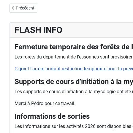
Article précédent : Supports de cours d'initiation à la mycologie
Précédent
FLASH INFO
Fermeture temporaire des forêts de 
Les forêts du département de l'essonnes sont provisoireme
Ci-joint l'arrété portant restriction temporaire pour la pr
Supports de cours d'initiation à la m
Les supports de cours d'initiation à la mycologie ont été
Merci à Pédro pour ce travail.
Informations de sorties
Les informations sur les activités 2026 sont disponibles