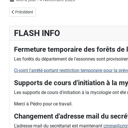
Article précédent : 11 novembre 2023 - La Roche Turpin après midi 
Précédent
FLASH INFO
Fermeture temporaire des forêts de 
Les forêts du département de l'essonnes sont provisoireme
Ci-joint l'arrété portant restriction temporaire pour la pr
Supports de cours d'initiation à la m
Les supports de cours d'initiation à la mycologie ont été
Merci à Pédro pour ce travail.
Changement d'adresse mail du secrét
L'adresse mail du secrétariat est maintenant
cmme@cmm