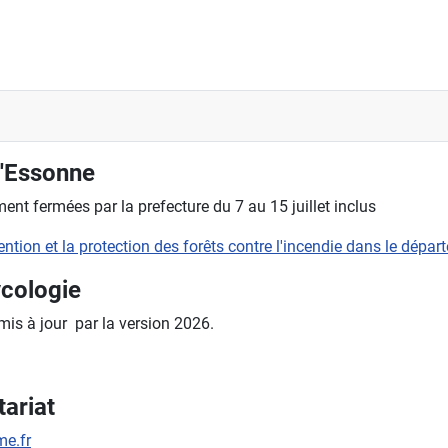
- dernière sortie 2023
l'Essonne
nt fermées par la prefecture du 7 au 15 juillet inclus
évention et la protection des forêts contre l'incendie dans le dépa
ycologie
 mis à jour par la version 2026.
ariat
e.fr