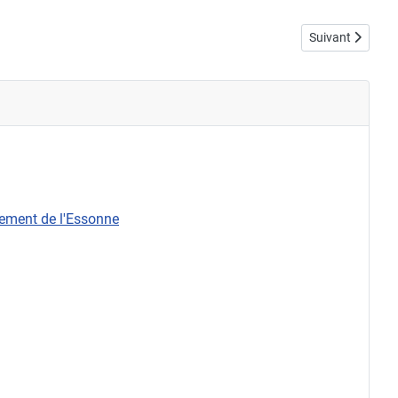
Article suivant 
Suivant
rtement de l'Essonne