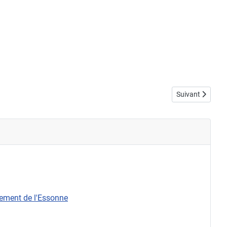
Article suivant :
Suivant
rtement de l'Essonne