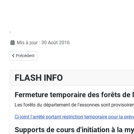
.
Détails
Mis à jour : 30 Août 2016
Article précédent : Fête de la fraise 14 et 15 juin 2014
Précédent
FLASH INFO
Fermeture temporaire des forêts de 
Les forêts du département de l'essonnes sont provisoireme
Ci-joint l'arrété portant restriction temporaire pour la pr
Supports de cours d'initiation à la m