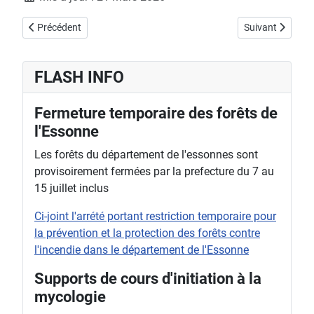
Article précédent : Informations de sorties
Article suivant 
Précédent
Suivant
FLASH INFO
Fermeture temporaire des forêts de
l'Essonne
Les forêts du département de l'essonnes sont
provisoirement fermées par la prefecture du 7 au
15 juillet inclus
Ci-joint l'arrété portant restriction temporaire pour
la prévention et la protection des forêts contre
l'incendie dans le département de l'Essonne
Supports de cours d'initiation à la
mycologie