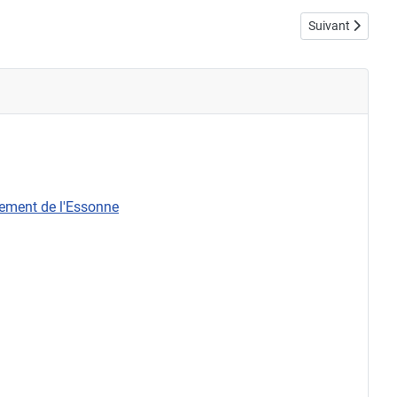
Article suivant
Suivant
rtement de l'Essonne