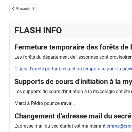
Article précédent : Exposition 2011 à Marcoussis
Précédent
FLASH INFO
Fermeture temporaire des forêts de 
Les forêts du département de l'essonnes sont provisoireme
Ci-joint l'arrété portant restriction temporaire pour la pr
Supports de cours d'initiation à la m
Les supports de cours d'initiation à la mycologie ont été
Merci à Pédro pour ce travail.
Changement d'adresse mail du secrét
L'adresse mail du secrétariat est maintenant
cmme@cmm