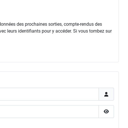
rdonnées des prochaines sorties, compte-rendus des
vec leurs identifiants pour y accéder. Si vous tombez sur
Afficher l