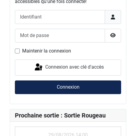
accessibles qu'une fois connecté!
Identifiant
Mot de passe
Afficher l
Maintenir la connexion
Connexion avec clé d'accès
Connexion
Prochaine sortie : Sortie Rougeau
29/08/2026 14:00